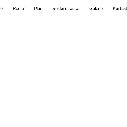
le
Route
Plan
Seidenstrasse
Galerie
Kontak
rassenalltag