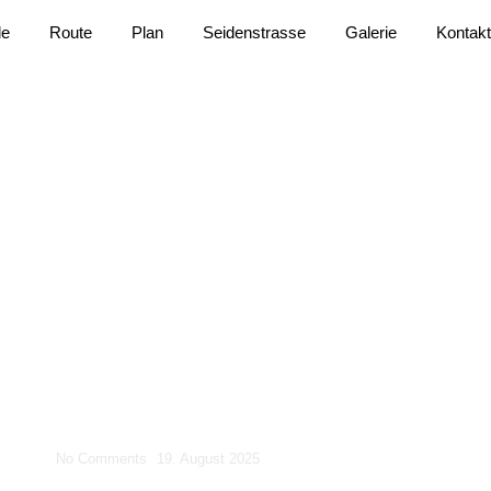
le
Route
Plan
Seidenstrasse
Galerie
Kontak
 Gagarinpark
No Comments
19. August 2025