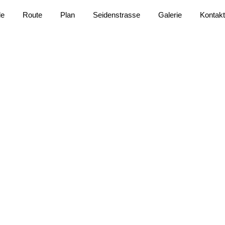
le
Route
Plan
Seidenstrasse
Galerie
Kontak
 das ostsibiri
Drehkreuz