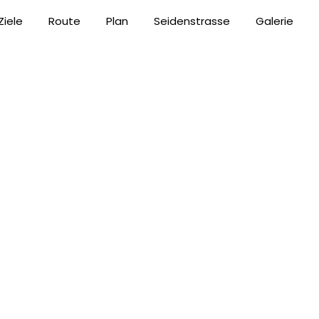
Ziele
Route
Plan
Seidenstrasse
Galerie
owosibirsk